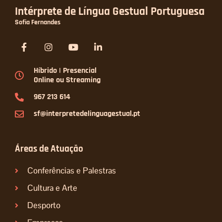
Intérprete de Língua Gestual Portuguesa
Sofia Fernandes
F
I
Y
L
a
n
o
i
c
s
u
n
e
t
t
k
Híbrido | Presencial
b
a
u
e
Online ou Streaming
o
g
b
d
o
r
e
i
967 213 614
k
a
n
-
m
-
sf@interpretedelinguagestual.pt
f
i
n
Áreas de Atuação
Conferências e Palestras
Cultura e Arte
Desporto