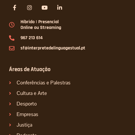
F
I
Y
L
a
n
o
i
c
s
u
n
e
t
t
k
Híbrido | Presencial
b
a
u
e
Online ou Streaming
o
g
b
d
o
r
e
i
967 213 614
k
a
n
-
m
-
sf@interpretedelinguagestual.pt
f
i
n
Áreas de Atuação
Conferências e Palestras
Cultura e Arte
Desporto
Empresas
Justiça